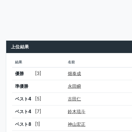
上位結果
シード
結果
名前
優勝
[3]
畑泰成
準優勝
永田瞬
ベスト4
[5]
古田仁
ベスト4
[7]
鈴木琉斗
ベスト8
[1]
神山宏正