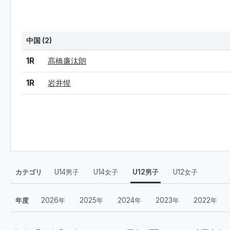
中国 (2)
結果
シード
選手名
1R
髙橋廉汰朗
1R
岩井惺
カテゴリ
U14男子
U14女子
U12男子
U12女子
年度
2026年
2025年
2024年
2023年
2022年