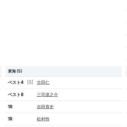
東海 (5)
結果
シード
選手名
ベスト4
[5]
古田仁
ベスト8
三宅道之介
1R
吉田貴史
1R
松村怜