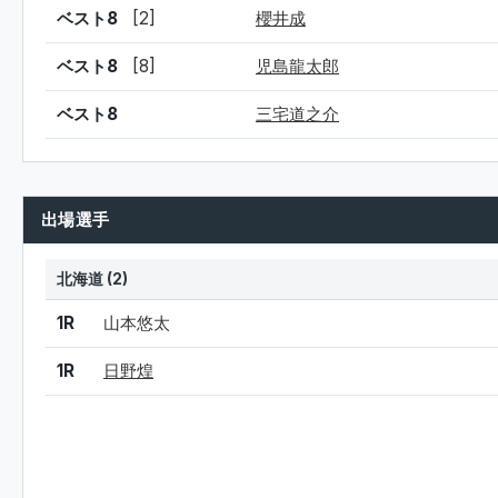
ベスト8
[2]
櫻井成
ベスト8
[8]
児島龍太郎
ベスト8
三宅道之介
出場選手
北海道 (2)
結果
シード
選手名
1R
山本悠太
1R
日野煌