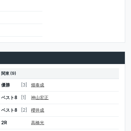
関東 (9)
結果
シード
選手名
優勝
[3]
畑泰成
ベスト8
[1]
神山宏正
ベスト8
[2]
櫻井成
2R
高橋光