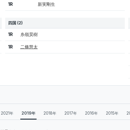
1R
新実剛生
四国 (2)
結果
シード
選手名
1R
糸嶺昊樹
1R
二條慧太
2021年
2019年
2018年
2017年
2016年
2015年
2