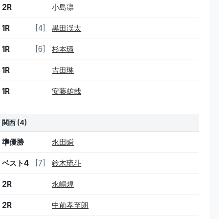
2R
小島凛
1R
[4]
黒田渓太
1R
[6]
杉本環
1R
吉田琳
1R
安藤雄哉
関西 (4)
結果
シード
選手名
準優勝
永田瞬
ベスト4
[7]
鈴木琉斗
2R
永嶋煌
2R
中前孝至朗