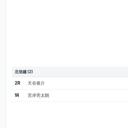
北信越 (2)
結果
シード
選手名
2R
天谷俊介
1R
宮岸亮太朗