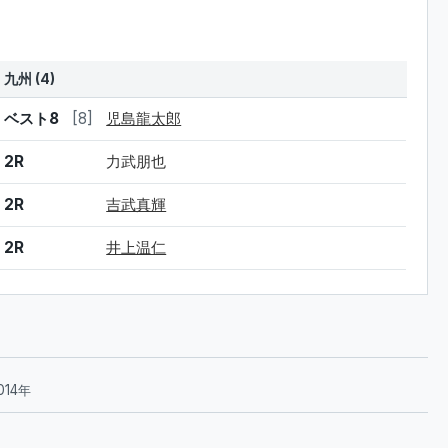
九州 (4)
結果
シード
選手名
ベスト8
[8]
児島龍太郎
2R
力武朋也
2R
吉武真輝
2R
井上温仁
014年