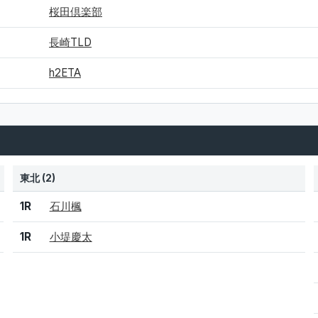
桜田倶楽部
長崎TLD
h2ETA
東北 (2)
結果
シード
選手名
1R
石川楓
1R
小堤慶太