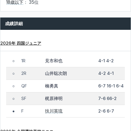
18歳以下
： 35位
成績詳細
2026年 四国ジュニア
見市和也
1R
4-1 4-2
○
山井聡次朗
2R
4-2 4-1
○
楠勇真
QF
6-7 16-1 6-4
○
梶原禅明
SF
7-6 66-2
○
扶川英琉
F
2-6 6-7
●