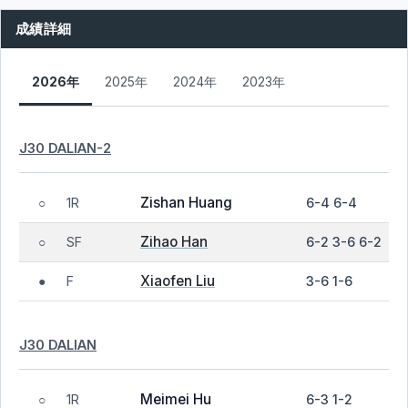
成績詳細
2026年
2025年
2024年
2023年
J30 DALIAN-2
Zishan Huang
1R
6-4 6-4
○
Zihao Han
SF
6-2 3-6 6-2
○
Xiaofen Liu
F
3-6 1-6
●
J30 DALIAN
Meimei Hu
1R
6-3 1-2
○