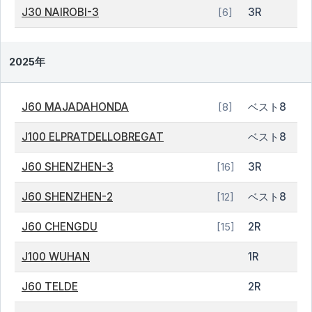
J30 NAIROBI-3
3R
[6]
2025年
J60 MAJADAHONDA
ベスト8
[8]
J100 ELPRATDELLOBREGAT
ベスト8
J60 SHENZHEN-3
3R
[16]
J60 SHENZHEN-2
ベスト8
[12]
J60 CHENGDU
2R
[15]
J100 WUHAN
1R
J60 TELDE
2R