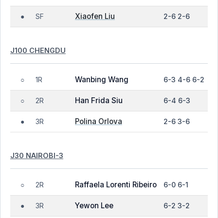
Xiaofen Liu
SF
2-6 2-6
●
J100 CHENGDU
Wanbing Wang
1R
6-3 4-6 6-2
○
Han Frida Siu
2R
6-4 6-3
○
Polina Orlova
3R
2-6 3-6
●
J30 NAIROBI-3
Raffaela Lorenti Ribeiro
2R
6-0 6-1
○
Yewon Lee
3R
6-2 3-2
●