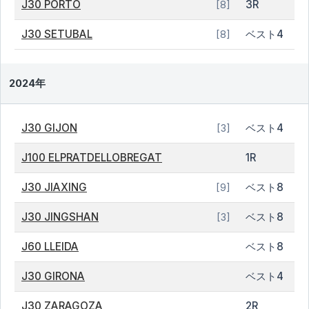
J30 PORTO
3R
[8]
J30 SETUBAL
ベスト4
[8]
2024年
J30 GIJON
ベスト4
[3]
J100 ELPRATDELLOBREGAT
1R
J30 JIAXING
ベスト8
[9]
J30 JINGSHAN
ベスト8
[3]
J60 LLEIDA
ベスト8
J30 GIRONA
ベスト4
J30 ZARAGOZA
2R