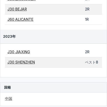
J30 BEJAR
2R
J60 ALICANTE
1R
2023年
J30 JIAXING
2R
J30 SHENZHEN
ベスト8
国籍
中国