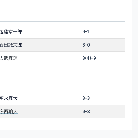
後藤章一郎
6-1
石田誠志郎
6-0
吉武真輝
8(4)-9
福永真大
8-3
今西珀人
6-8