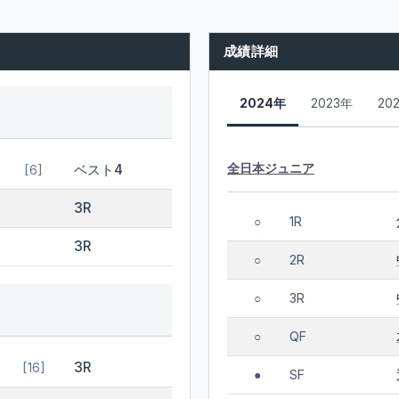
成績詳細
2024年
2023年
20
全日本ジュニア
ベスト4
[6]
3R
1R
○
3R
2R
○
3R
○
QF
○
3R
[16]
SF
●