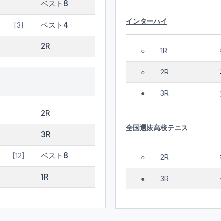
ベスト8
インターハイ
ベスト4
[3]
2R
1R
○
2R
○
3R
●
2R
全国選抜高校テニス
3R
ベスト8
[12]
2R
○
1R
3R
●