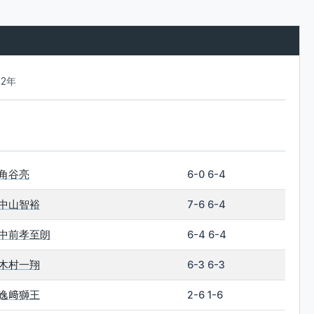
22年
角谷亮
6-0 6-4
中山智裕
7-6 6-4
中前孝至朗
6-4 6-4
木村一翔
6-3 6-3
逸﨑獅王
2-6 1-6