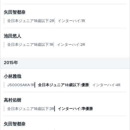
矢田智都奈
全日本ジュニア18歳以下:2R
インターハイ:1R
池田悠人
全日本ジュニア18歳以下:1R
インターハイ:2R
2015年
小林雅哉
J500OSAKA:1R
全日本ジュニア18歳以下:優勝
インターハイ:4R
高村佑樹
全日本ジュニア18歳以下:3R
インターハイ:準優勝
矢田智都奈