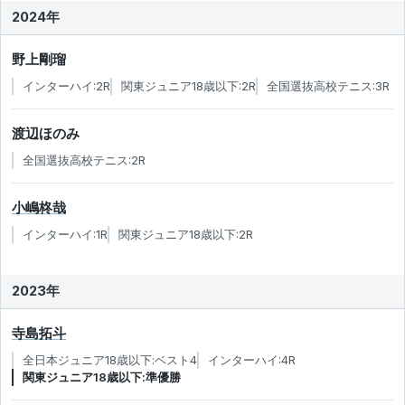
2024年
野上剛瑠
インターハイ:2R
関東ジュニア18歳以下:2R
全国選抜高校テニス:3R
渡辺ほのみ
全国選抜高校テニス:2R
小嶋柊哉
インターハイ:1R
関東ジュニア18歳以下:2R
2023年
寺島拓斗
全日本ジュニア18歳以下:ベスト4
インターハイ:4R
関東ジュニア18歳以下:準優勝