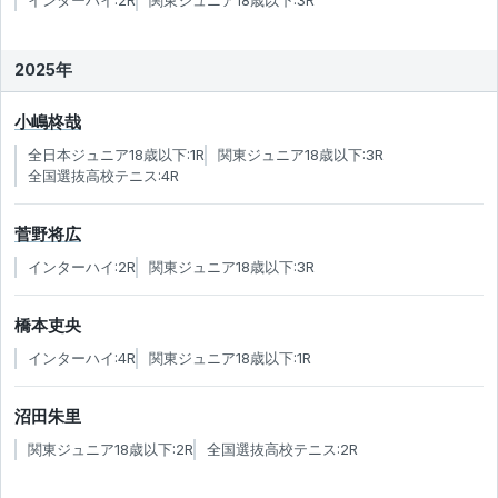
インターハイ:2R
関東ジュニア18歳以下:3R
2025年
小嶋柊哉
全日本ジュニア18歳以下:1R
関東ジュニア18歳以下:3R
全国選抜高校テニス:4R
菅野将広
インターハイ:2R
関東ジュニア18歳以下:3R
橋本吏央
インターハイ:4R
関東ジュニア18歳以下:1R
沼田朱里
関東ジュニア18歳以下:2R
全国選抜高校テニス:2R