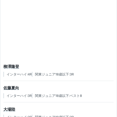
柳澤隆登
インターハイ:4R
関東ジュニア18歳以下:3R
佐藤夏向
インターハイ:3R
関東ジュニア18歳以下:ベスト8
大場陸