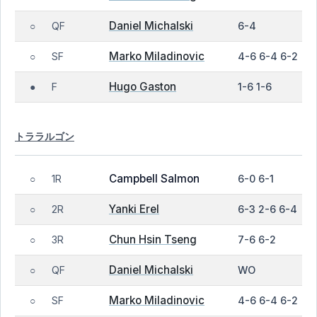
Daniel Michalski
QF
6-4
○
Marko Miladinovic
SF
4-6 6-4 6-2
○
Hugo Gaston
F
1-6 1-6
●
トララルゴン
Campbell Salmon
1R
6-0 6-1
○
Yanki Erel
2R
6-3 2-6 6-4
○
Chun Hsin Tseng
3R
7-6 6-2
○
Daniel Michalski
QF
WO
○
Marko Miladinovic
SF
4-6 6-4 6-2
○