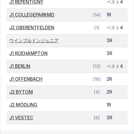
J1 REPENTIGNY
ベスト4
J1 COLLEGEPARKMD
1R
[14]
J2 OBERENTFELDEN
ベスト4
[1]
ウインブルドンジュニア
3R
J1 ROEHAMPTON
3R
J1 BERLIN
ベスト4
[13]
J1 OFFENBACH
2R
[16]
J2 BYTOM
2R
[4]
J2 MÖDLING
1R
J1 VESTEC
3R
[6]