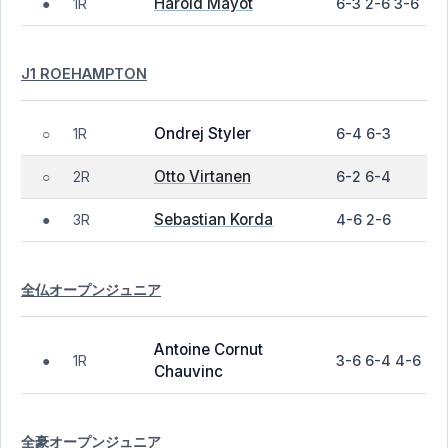
Harold Mayot
1R
6-3 2-6 3-6
●
J1 ROEHAMPTON
Ondrej Styler
1R
6-4 6-3
○
Otto Virtanen
2R
6-2 6-4
○
Sebastian Korda
3R
4-6 2-6
●
全仏オープンジュニア
Antoine Cornut
1R
3-6 6-4 4-6
●
Chauvinc
全豪オープンジュニア