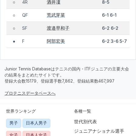
酒井凜
4R
8-5
○
荒武芽菜
QF
6-1 6-1
○
渡邉早和子
SF
6-2 6-2
○
阿部宏美
F
6-2 3-6 5-7
●
Junior Tennis Databaseはテニスの国内・ITFジュニアの主要大会
の結果をまとめたサイトです。
登録大会数15179、登録選手数7,862、登録結果数467,997
プロテニスデータベースへ
世界ランキング
各種一覧
世代別代表
男子
日本人男子
ジュニアナショナル選手
女子
日本人女子