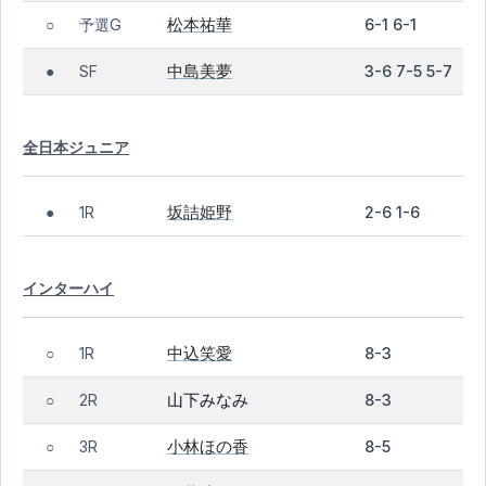
松本祐華
予選G
6-1 6-1
○
中島美夢
SF
3-6 7-5 5-7
●
全日本ジュニア
坂詰姫野
1R
2-6 1-6
●
インターハイ
中込笑愛
1R
8-3
○
山下みなみ
2R
8-3
○
小林ほの香
3R
8-5
○