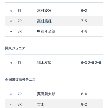
本村凌雅
1R
6-2
○
高村篤輝
2R
7-5
○
中前孝至朗
3R
4-8
●
関東ジュニア
稲木友望
1R
6-3 2-6 2-6
●
全国選抜高校テニス
粟田麟太郞
2R
8-0
○
吉永千
3R
8-2
○