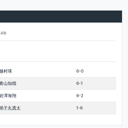
24年
越村瑛
6-0
青山知穏
6-1
岩澤海翔
6-2
弟子丸透太
1-6