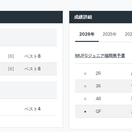
成績詳細
2026年
2025年
20
MUFGジュニア福岡県予選
ベスト8
[6]
ベスト8
[6]
2R
○
3R
○
4R
○
ベスト4
QF
●