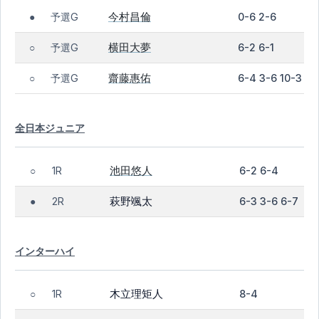
今村昌倫
予選G
0-6 2-6
●
横田大夢
予選G
6-2 6-1
○
齋藤惠佑
予選G
6-4 3-6 10-3
○
全日本ジュニア
池田悠人
1R
6-2 6-4
○
萩野颯太
2R
6-3 3-6 6-7
●
インターハイ
木立理矩人
1R
8-4
○