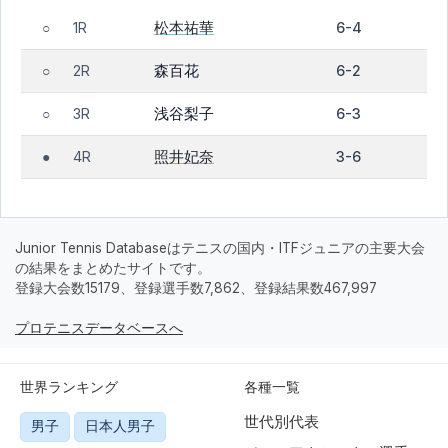
松本祐華
1R
6-4
○
森百花
2R
6-2
○
浅谷梨子
3R
6-3
○
照井妃奈
4R
3-6
●
Junior Tennis Databaseはテニスの国内・ITFジュニアの主要大会
の結果をまとめたサイトです。
登録大会数15179、登録選手数7,862、登録結果数467,997
プロテニスデータベースへ
世界ランキング
各種一覧
世代別代表
男子
日本人男子