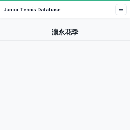
Junior Tennis Database
濵永花季