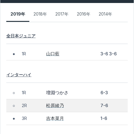
2019年
2018年
2017年
2016年
2014年
全日本ジュニア
山口藍
1R
3-6 3-6
●
インターハイ
増淵つかさ
1R
6-3
○
松原綾乃
2R
7-6
○
吉本菜月
3R
1-6
●