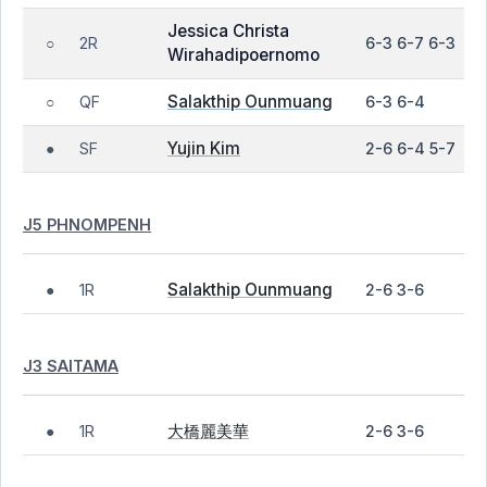
Jessica Christa
2R
6-3 6-7 6-3
○
Wirahadipoernomo
Salakthip Ounmuang
QF
6-3 6-4
○
Yujin Kim
SF
2-6 6-4 5-7
●
J5 PHNOMPENH
Salakthip Ounmuang
1R
2-6 3-6
●
J3 SAITAMA
大橋麗美華
1R
2-6 3-6
●