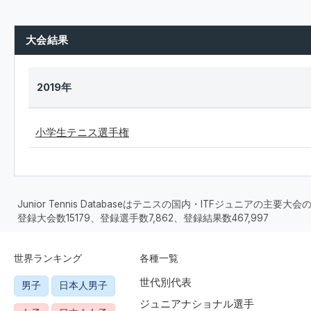
大会結果
2019年
小学生テニス選手権
Junior Tennis Databaseはテニスの国内・ITFジュニアの主
登録大会数15179、登録選手数7,862、登録結果数467,997
世界ランキング
各種一覧
世代別代表
男子
日本人男子
ジュニアナショナル選手