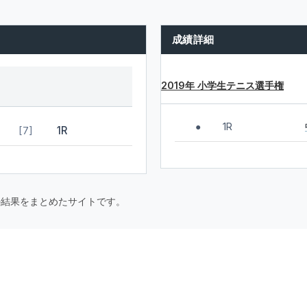
成績詳細
2019年 小学生テニス選手権
1R
●
1R
[7]
要大会の結果をまとめたサイトです。